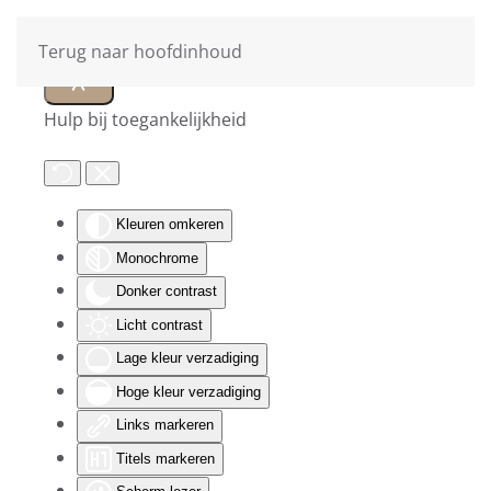
Terug naar hoofdinhoud
Hulp bij toegankelijkheid
Kleuren omkeren
Monochrome
Donker contrast
Licht contrast
Lage kleur verzadiging
Hoge kleur verzadiging
Links markeren
Titels markeren