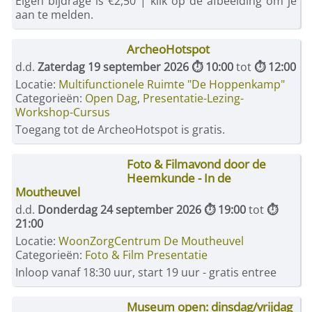
Eigen bijdrage is €2,50 | klik op de afbeelding om je
aan te melden.
ArcheoHotspot
d.d.
Zaterdag 19 september 2026 ⏱ 10:00
tot
⏱ 12:00
Locatie:
Multifunctionele Ruimte "De Hoppenkamp"
Categorieën:
Open Dag
,
Presentatie-Lezing-
Workshop-Cursus
Toegang tot de ArcheoHotspot is gratis.
Foto & Filmavond door de
Heemkunde - In de
Moutheuvel
d.d.
Donderdag 24 september 2026 ⏱ 19:00
tot
⏱
21:00
Locatie:
WoonZorgCentrum De Moutheuvel
Categorieën:
Foto & Film Presentatie
Inloop vanaf 18:30 uur, start 19 uur - gratis entree
Museum open: dinsdag/vrijdag