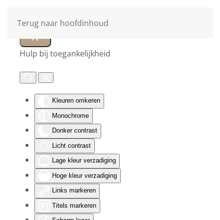
Terug naar hoofdinhoud
Hulp bij toegankelijkheid
Kleuren omkeren
Monochrome
Donker contrast
Licht contrast
Lage kleur verzadiging
Hoge kleur verzadiging
Links markeren
Titels markeren