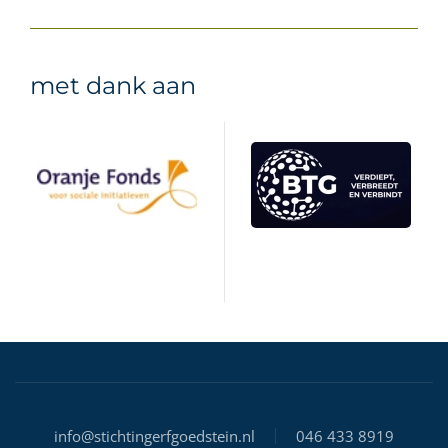
met dank aan
info@stichtingerfgoedstein.nl
046 433 8919