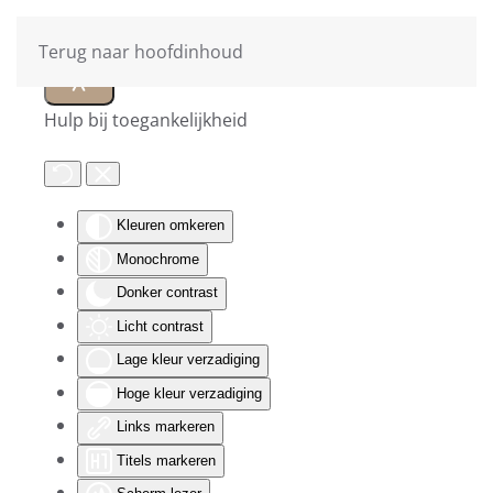
Terug naar hoofdinhoud
Hulp bij toegankelijkheid
Kleuren omkeren
Monochrome
Donker contrast
Licht contrast
Lage kleur verzadiging
Hoge kleur verzadiging
Links markeren
Titels markeren