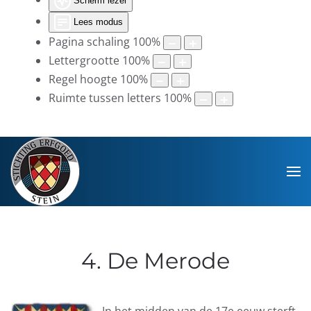
Scherm lezer
Lees modus
Pagina schaling
100
%
Lettergrootte
100
%
Regel hoogte
100
%
Ruimte tussen letters
100
%
4. De Merode