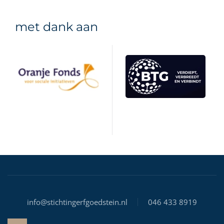
met dank aan
info@stichtingerfgoedstein.nl
046 433 8919