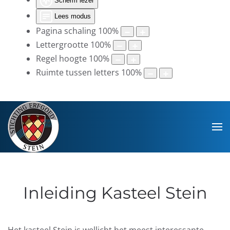
Scherm lezer
Lees modus
Pagina schaling
100
%
Lettergrootte
100
%
Regel hoogte
100
%
Ruimte tussen letters
100
%
Inleiding Kasteel Stein