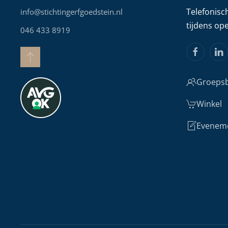
Telefonisc
info@stichtingerfgoedstein.nl
tijdens op
046 433 8919
Groepsb
Winkel
Evenem