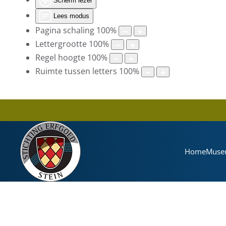
Scherm lezer
Lees modus
Pagina schaling
100
%
Lettergrootte
100
%
Regel hoogte
100
%
Ruimte tussen letters
100
%
Home
Muse