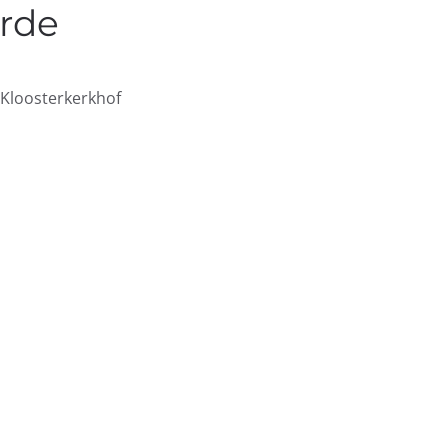
orde
t Kloosterkerkhof