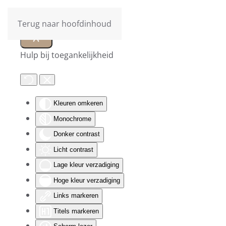
Terug naar hoofdinhoud
Hulp bij toegankelijkheid
Kleuren omkeren
Monochrome
Donker contrast
Licht contrast
Lage kleur verzadiging
Hoge kleur verzadiging
Links markeren
Titels markeren