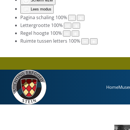
Scherm lezer
Lees modus
Pagina schaling
100
%
Lettergrootte
100
%
Regel hoogte
100
%
Ruimte tussen letters
100
%
Home
Muse