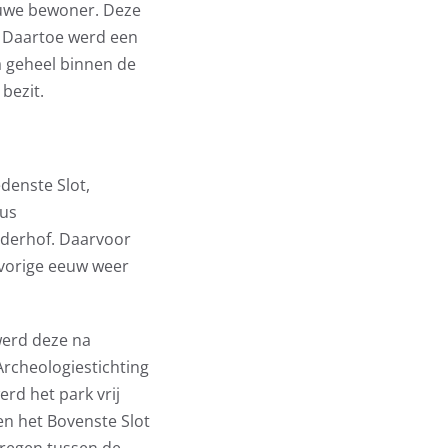
euwe bewoner. Deze
. Daartoe werd een
a geheel binnen de
 bezit.
denste Slot,
eus
derhof. Daarvoor
n vorige eeuw weer
werd deze na
rcheologiestichting
erd het park vrij
en het Bovenste Slot
kregen tussen de