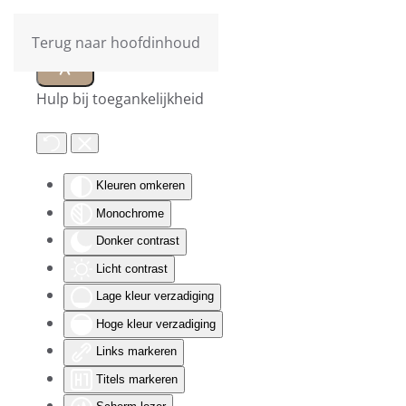
Terug naar hoofdinhoud
Hulp bij toegankelijkheid
Kleuren omkeren
Monochrome
Donker contrast
Licht contrast
Lage kleur verzadiging
Hoge kleur verzadiging
Links markeren
Titels markeren