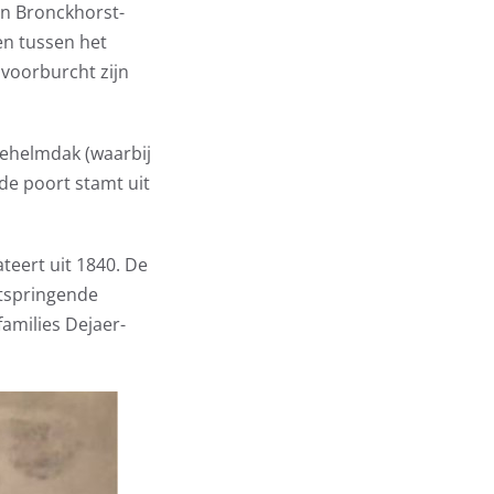
n Bronckhorst-
en tussen het
voorburcht zijn
ehelmdak (waarbij
 de poort stamt uit
ateert uit 1840. De
itspringende
families Dejaer-