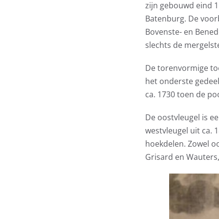
zijn gebouwd eind 
Batenburg. De voorb
Bovenste- en Bened
slechts de mergels
De torenvormige to
het onderste gedeelt
ca. 1730 toen de po
De oostvleugel is ee
westvleugel uit ca.
hoekdelen. Zowel oo
Grisard en Wauters,