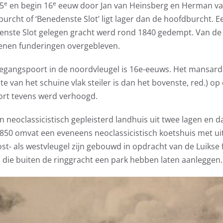
e
e
15
en begin 16
eeuw door Jan van Heinsberg en Herman va
urcht of ‘Benedenste Slot’ ligt lager dan de hoofdburcht. E
enste Slot gelegen gracht werd rond 1840 gedempt. Van de 
tenen funderingen overgebleven.
egangspoort in de noordvleugel is 16e-eeuws. Het mansard
e van het schuine vlak steiler is dan het bovenste, red.) op
ort tevens werd verhoogd.
n neoclassicistisch gepleisterd landhuis uit twee lagen en d
 1850 omvat een eveneens neoclassicistisch koetshuis met u
st- als westvleugel zijn gebouwd in opdracht van de Luikse 
 die buiten de ringgracht een park hebben laten aanleggen.