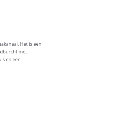
nakanaal. Het is een
fdburcht met
uis en een