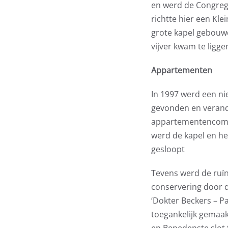
en werd de Congrega
richtte hier een Kl
grote kapel gebouwd
vijver kwam te ligge
Appartementen
In 1997 werd een ni
gevonden en verand
appartementencompl
werd de kapel en he
gesloopt
Tevens werd de ruïn
conservering door 
‘Dokter Beckers – Pa
toegankelijk gemaak
en Benedenste slot 