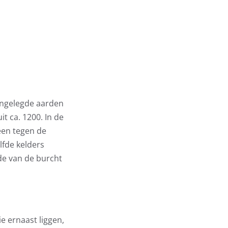
angelegde aarden
t ca. 1200. In de
een tegen de
fde kelders
de van de burcht
 ernaast liggen,