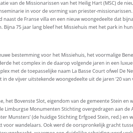
tie van de Missionarissen van het Heilig Hart (MSC) de ni
einseminarie in voor de vorming van priester-missionarissen
 naast de Franse villa en een nieuw woongedeelte dat bijn
n. Bijna 75 jaar lang bleef het Missiehuis met het park in hun
euwe bestemming voor het Missiehuis, het voormalige Bene
erde het complex in de daarop volgende jaren in een luxu
ex met de toepasselijke naam La Basse Court ofwel De Ne
t in de vijver uitstekende woongedeelte uit de jaren ‘20 va
e, het Bovenste Slot, eigendom van de gemeente Stein en 
de Limburgse Monumenten Stichting overgedragen aan de A
ter Munsters’ (de huidige Stichting Erfgoed Stein, red.) en w
t voor wandelaars. Ook werd de oorspronkelijk gracht tuss
teruggebracht, waarmee een duidelijke scheiding werd ver