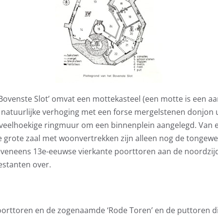
Bovenste Slot’ omvat een mottekasteel (een motte is een a
 natuurlijke verhoging met een forse mergelstenen donjon ui
veelhoekige ringmuur om een binnenplein aangelegd. Van 
grote zaal met woonvertrekken zijn alleen nog de tongewel
eveneens 13e-eeuwse vierkante poorttoren aan de noordzij
restanten over.
orttoren en de zogenaamde ‘Rode Toren’ en de puttoren die