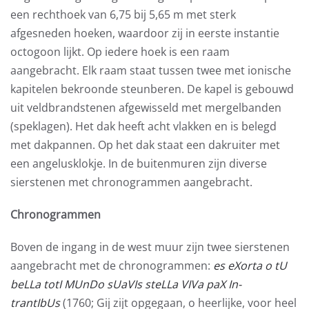
een rechthoek van 6,75 bij 5,65 m met sterk
afgesneden hoeken, waardoor zij in eerste instantie
octogoon lijkt. Op iedere hoek is een raam
aangebracht. Elk raam staat tussen twee met ionische
kapitelen bekroonde steunberen. De kapel is gebouwd
uit veldbrandstenen afgewisseld met mergelbanden
(speklagen). Het dak heeft acht vlakken en is belegd
met dakpannen. Op het dak staat een dakruiter met
een angelusklokje. In de buitenmuren zijn diverse
sierstenen met chronogrammen aangebracht.
Chronogrammen
Boven de ingang in de west muur zijn twee sierstenen
aangebracht met de chronogrammen:
es eXorta o tU
beLLa totI MUnDo sUaVIs steLLa VIVa paX In-
trantIbUs
(1760; Gij zijt opgegaan, o heerlijke, voor heel