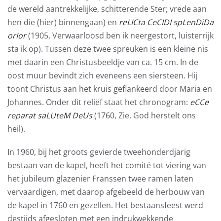
de wereld aantrekkelijke, schitterende Ster; vrede aan
hen die (hier) binnengaan) en
reLICta CeCIDI spLenDiDa
orIor
(1905, Verwaarloosd ben ik neergestort, luisterrijk
sta ik op). Tussen deze twee spreuken is een kleine nis
met daarin een Christusbeeldje van ca. 15 cm. In de
oost muur bevindt zich eveneens een siersteen. Hij
toont Christus aan het kruis geflankeerd door Maria en
Johannes. Onder dit reliëf staat het chronogram:
eCCe
reparat saLUteM DeUs
(1760, Zie, God herstelt ons
heil).
In 1960, bij het groots gevierde tweehonderdjarig
bestaan van de kapel, heeft het comité tot viering van
het jubileum glazenier Franssen twee ramen laten
vervaardigen, met daarop afgebeeld de herbouw van
de kapel in 1760 en gezellen. Het bestaansfeest werd
destijds afgesloten met een indrukwekkende