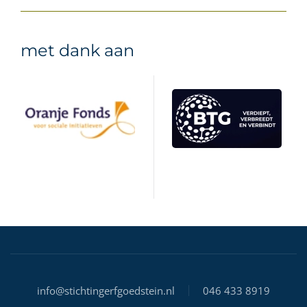
met dank aan
info@stichtingerfgoedstein.nl
046 433 8919