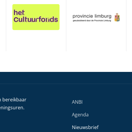
h bereikbaar
ANBI
eningsuren.
Agenda
Nieuwsbrief