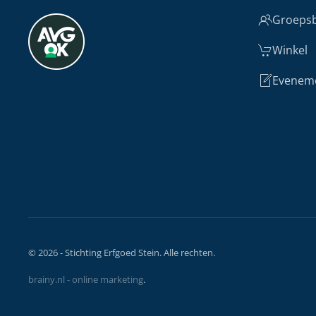
Groepsb
Winkel
Evenem
©
2026
- Stichting Erfgoed Stein. Alle rechten.
brainy.nl - online marketing
.