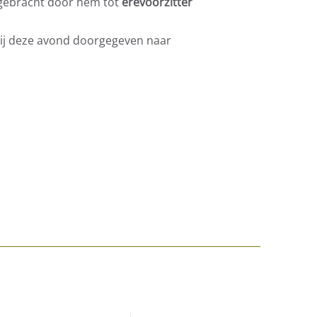
 gebracht door hem tot
erevoorzitter
hij deze avond doorgegeven naar