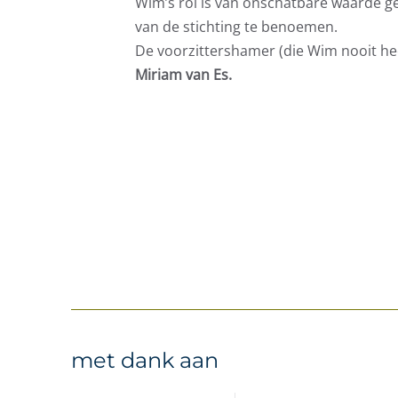
Wim’s rol is van onschatbare waarde ge
van de stichting te benoemen.
De voorzittershamer (die Wim nooit he
Miriam van Es.
met dank aan