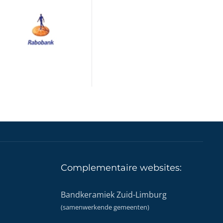
Complementaire
websites:
Bandkeramiek Zuid-Limburg
(samenwerkende gemeenten)