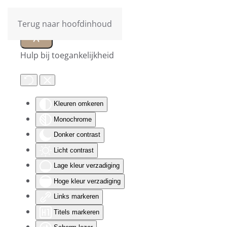
Terug naar hoofdinhoud
Hulp bij toegankelijkheid
Kleuren omkeren
Monochrome
Donker contrast
Licht contrast
Lage kleur verzadiging
Hoge kleur verzadiging
Links markeren
Titels markeren