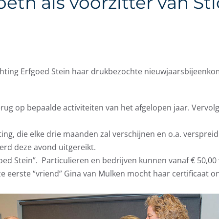
th als voorzitter van St
chting Erfgoed Stein haar drukbezochte nieuwjaarsbijeenkoms
erug op bepaalde activiteiten van het afgelopen jaar. Vervo
chting, die elke drie maanden zal verschijnen en o.a. verspre
erd deze avond uitgereikt.
goed Stein”. Particulieren en bedrijven kunnen vanaf € 50,00
e eerste “vriend” Gina van Mulken mocht haar certificaat o