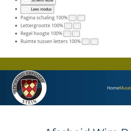
Scherm lezer
Lees modus
Pagina schaling
100
%
Lettergrootte
100
%
Regel hoogte
100
%
Ruimte tussen letters
100
%
Home
Muse