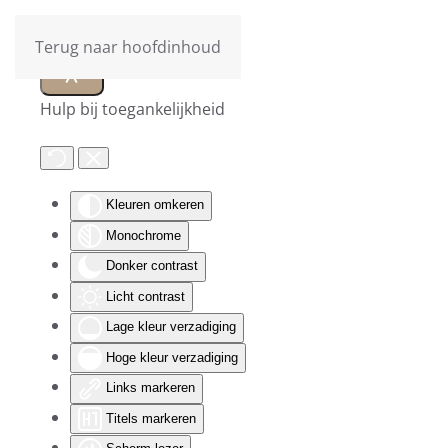
Terug naar hoofdinhoud
Hulp bij toegankelijkheid
Kleuren omkeren
Monochrome
Donker contrast
Licht contrast
Lage kleur verzadiging
Hoge kleur verzadiging
Links markeren
Titels markeren