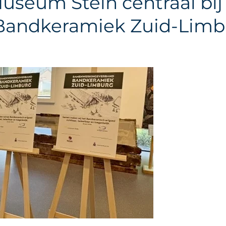
seum Stein centraal bij 
Bandkeramiek Zuid-Limb