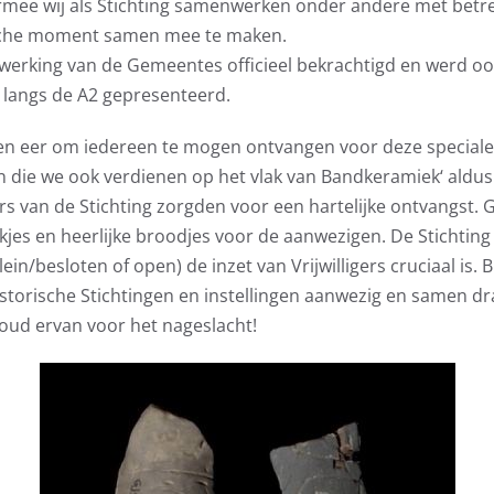
armee wij als Stichting samenwerken onder andere met betre
rische moment samen mee te maken.
erking van de Gemeentes officieel bekrachtigd en werd oo
langs de A2 gepresenteerd.
 een eer om iedereen te mogen ontvangen voor deze special
n die we ook verdienen op het vlak van Bandkeramiek‘ aldus
igers van de Stichting zorgden voor een hartelijke ontvangs
kjes en heerlijke broodjes voor de aanwezigen. De Stichting 
ein/besloten of open) de inzet van Vrijwilligers cruciaal is.
historische Stichtingen en instellingen aanwezig en samen d
houd ervan voor het nageslacht!