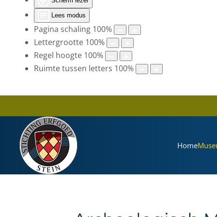
Scherm lezer
Lees modus
Pagina schaling
100
%
Lettergrootte
100
%
Regel hoogte
100
%
Ruimte tussen letters
100
%
Home
Muse