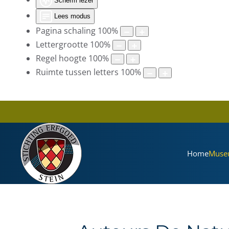
Scherm lezer
Lees modus
Pagina schaling
100
%
Lettergrootte
100
%
Regel hoogte
100
%
Ruimte tussen letters
100
%
Home
Muse