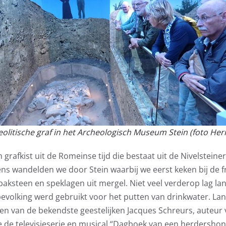
eolitische graf in het Archeologisch Museum Stein (foto H
 grafkist uit de Romeinse tijd die bestaat uit de Nivelstei
ens wandelden we door Stein waarbij we eerst keken bij de f
baksteen en speklagen uit mergel. Niet veel verderop lag l
bevolking werd gebruikt voor het putten van drinkwater. La
en van de bekendste geestelijken Jacques Schreurs, auteur 
de televisieserie en musical “Dagboek van een herdershond”