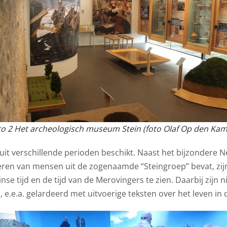
to 2 Het archeologisch museum Stein (foto Olaf Op den Kam
uit verschillende perioden beschikt. Naast het bijzondere Ne
en van mensen uit de zogenaamde “Steingroep” bevat, zijn e
se tijd en de tijd van de Merovingers te zien. Daarbij zijn n
 e.e.a. gelardeerd met uitvoerige teksten over het leven in di