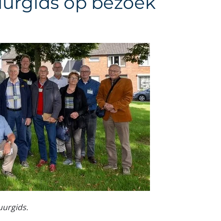
uurgids op bezoek
uurgids.