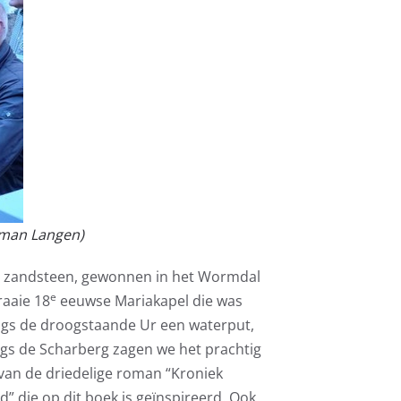
erman Langen)
ner zandsteen, gewonnen in het Wormdal
e
raaie 18
eeuwse Mariakapel die was
angs de droogstaande Ur een waterput,
ngs de Scharberg zagen we het prachtig
van de driedelige roman “Kroniek
 die op dit boek is geïnspireerd. Ook