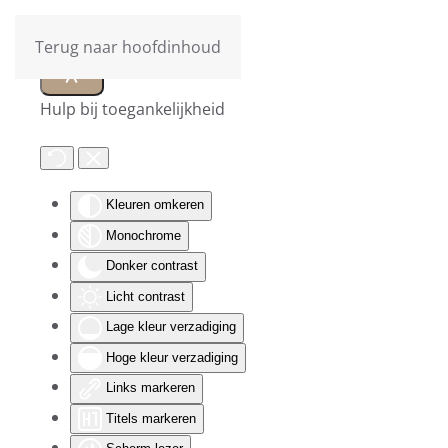
Terug naar hoofdinhoud
Hulp bij toegankelijkheid
Kleuren omkeren
Monochrome
Donker contrast
Licht contrast
Lage kleur verzadiging
Hoge kleur verzadiging
Links markeren
Titels markeren