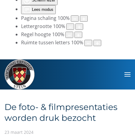
Scherm lezer
Lees modus
Pagina schaling
100
%
Lettergrootte
100
%
Regel hoogte
100
%
Ruimte tussen letters
100
%
De foto- & filmpresentaties
worden druk bezocht
23 maart 2024