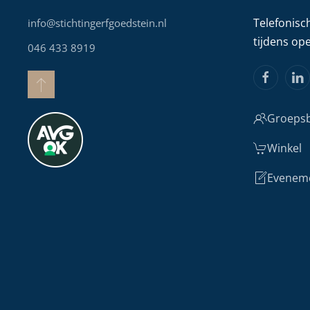
Telefonisc
info@stichtingerfgoedstein.nl
tijdens op
046 433 8919
Groepsb
Winkel
Evenem