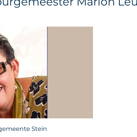
n burgemeester Marion L
 gemeente Stein