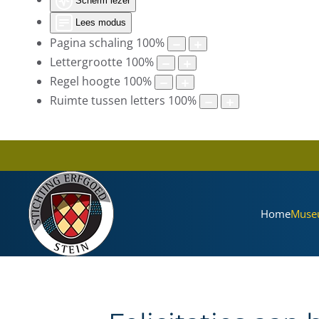
Scherm lezer
Lees modus
Pagina schaling
100
%
Lettergrootte
100
%
Regel hoogte
100
%
Ruimte tussen letters
100
%
Home
Muse