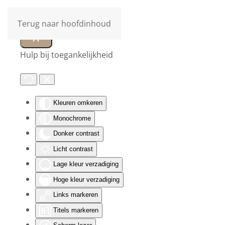
Terug naar hoofdinhoud
Hulp bij toegankelijkheid
Kleuren omkeren
Monochrome
Donker contrast
Licht contrast
Lage kleur verzadiging
Hoge kleur verzadiging
Links markeren
Titels markeren