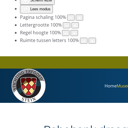
Scherm lezer
Lees modus
Pagina schaling
100
%
Lettergrootte
100
%
Regel hoogte
100
%
Ruimte tussen letters
100
%
Home
Muse