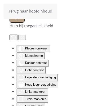
Terug naar hoofdinhoud
Hulp bij toegankelijkheid
Kleuren omkeren
Monochrome
Donker contrast
Licht contrast
Lage kleur verzadiging
Hoge kleur verzadiging
Links markeren
Titels markeren