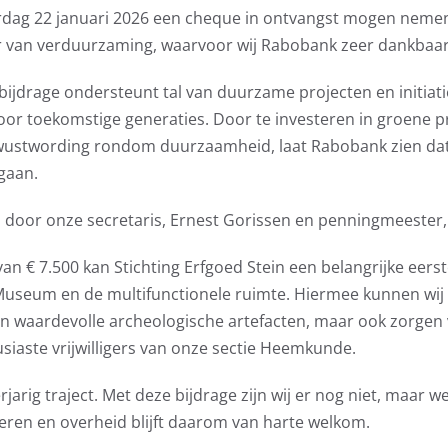
derdag 22 januari 2026 een cheque in ontvangst mogen nem
er van verduurzaming, waarvoor wij Rabobank zeer dankbaar 
jdrage ondersteunt tal van duurzame projecten en initiat
voor toekomstige generaties. Door te investeren in groene 
ewustwording rondom duurzaamheid, laat Rabobank zien da
gaan.
door onze secretaris, Ernest Gorissen en penningmeester,
an € 7.500 kan Stichting Erfgoed Stein een belangrijke eerst
seum en de multifunctionele ruimte. Hiermee kunnen wij n
en waardevolle archeologische artefacten, maar ook zorgen
iaste vrijwilligers van onze sectie Heemkunde.
rig traject. Met deze bijdrage zijn wij er nog niet, maar w
eren en overheid blijft daarom van harte welkom.