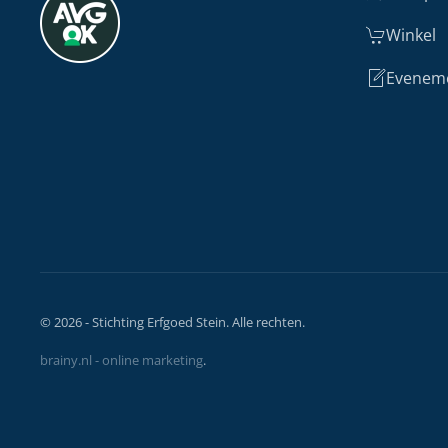
Winkel
Evenem
©
2026
- Stichting Erfgoed Stein. Alle rechten.
brainy.nl - online marketing
.