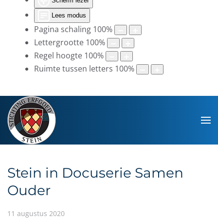
Scherm lezer
Lees modus
Pagina schaling
100
%
Lettergrootte
100
%
Regel hoogte
100
%
Ruimte tussen letters
100
%
Stein in Docuserie Samen
Ouder
11 augustus 2020