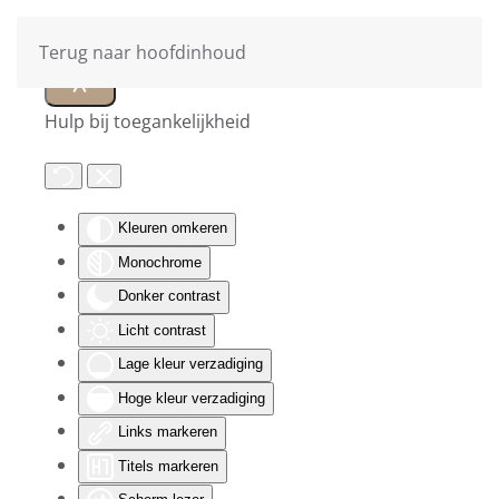
Terug naar hoofdinhoud
Hulp bij toegankelijkheid
Kleuren omkeren
Monochrome
Donker contrast
Licht contrast
Lage kleur verzadiging
Hoge kleur verzadiging
Links markeren
Titels markeren