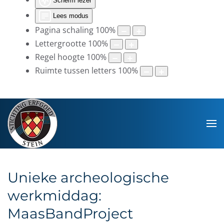
Scherm lezer
Lees modus
Pagina schaling
100
%
Lettergrootte
100
%
Regel hoogte
100
%
Ruimte tussen letters
100
%
Unieke archeologische
werkmiddag:
MaasBandProject