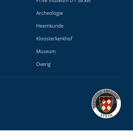
Privé museum D'r Bickel
Archeologie
Heemkunde
Kloosterkerkhof
Museum
Overig