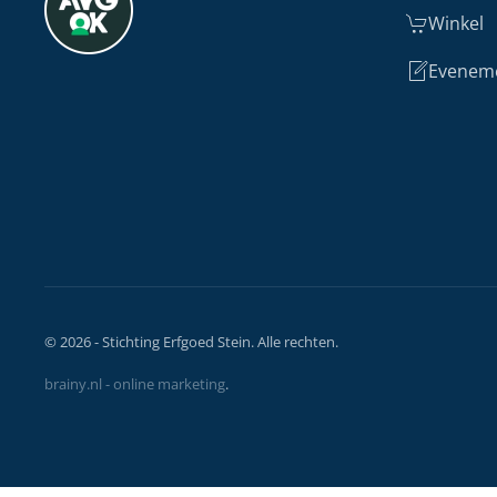
Winkel
Evenem
©
2026
- Stichting Erfgoed Stein. Alle rechten.
brainy.nl - online marketing
.