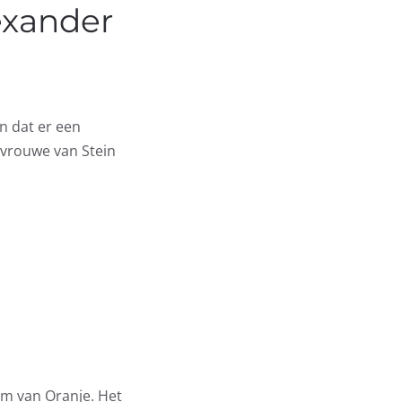
exander
n dat er een
 vrouwe van Stein
em van Oranje. Het