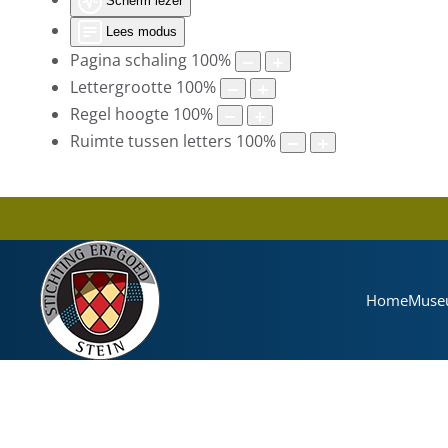
Scherm lezer
Lees modus
Pagina schaling
100
%
Lettergrootte
100
%
Regel hoogte
100
%
Ruimte tussen letters
100
%
Home
Muse