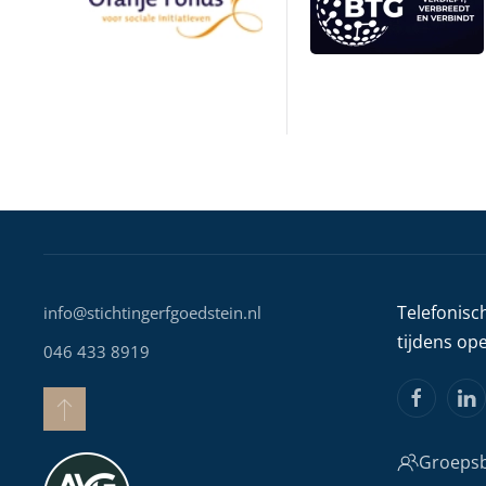
Telefonisc
info@stichtingerfgoedstein.nl
tijdens op
046 433 8919
Groepsb