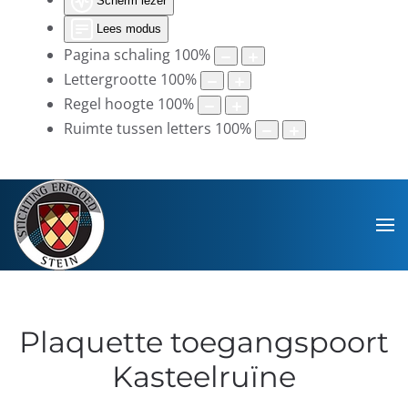
Scherm lezer
Lees modus
Pagina schaling
100
%
Lettergrootte
100
%
Regel hoogte
100
%
Ruimte tussen letters
100
%
Plaquette toegangspoort
Kasteelruïne