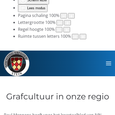
Scherm lezer
Lees modus
Pagina schaling
100
%
Lettergrootte
100
%
Regel hoogte
100
%
Ruimte tussen letters
100
%
Grafcultuur in onze regio