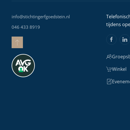
Telefonisc
info@stichtingerfgoedstein.nl
tijdens op
046 433 8919
Groepsb
Winkel
Evenem