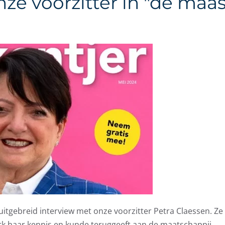
ze voorzitter in "de maas
uitgebreid interview met onze voorzitter Petra Claessen. Ze 
erk haar kennis en kunde teruggeeft aan de maatschappij.