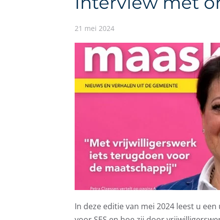
Interview met on
21 mei 2024
In deze editie van mei 2024 leest u een 
voor SES en hoe zij door vrijwilligersw