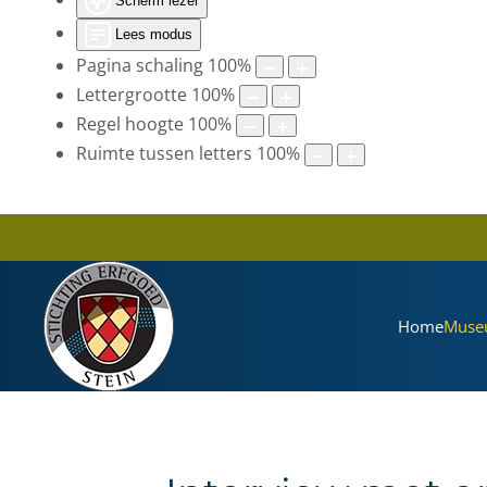
Scherm lezer
Lees modus
Pagina schaling
100
%
Lettergrootte
100
%
Regel hoogte
100
%
Ruimte tussen letters
100
%
Home
Muse