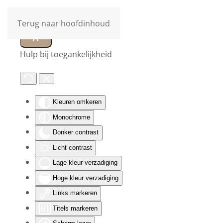
Terug naar hoofdinhoud
Hulp bij toegankelijkheid
Kleuren omkeren
Monochrome
Donker contrast
Licht contrast
Lage kleur verzadiging
Hoge kleur verzadiging
Links markeren
Titels markeren