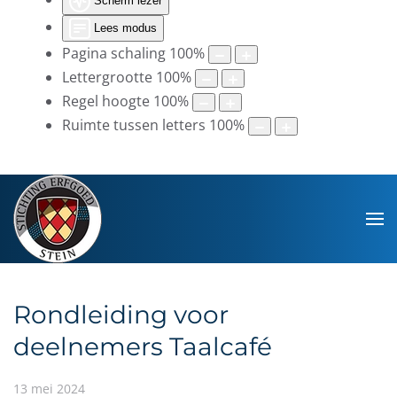
Scherm lezer
Lees modus
Pagina schaling
100
%
Lettergrootte
100
%
Regel hoogte
100
%
Ruimte tussen letters
100
%
Rondleiding voor
deelnemers Taalcafé
13 mei 2024