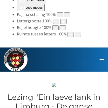
Scherm lezer
Lees modus
Pagina schaling
100
%
Lettergrootte
100
%
Regel hoogte
100
%
Ruimte tussen letters
100
%
Lezing "Ein laeve lank in
Limburg - De ganse